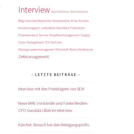
Interview
Journalismus
Journalismus
Blog Interview Recherche
Kollaboration
Krise
Kunden
Kundenmagazin
Lieferkette
New Work
Produktion
Projekteinkauf
Service
Shopfloormanagement
Supply
Chain Management
TCO
Vertrieb
Warengruppenmanagemen
Wirtschaft
Work-Life-Balance
Zeitmanagement
LETZTE BEITRÄGE
Interview mit den Preisträgern von SEW
Neue BME-Vorständin und Funke Medien-
CPO Gundula Ullah im Interview
Kärcher: Besuch bei den Reinigungsprofis