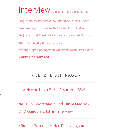
Interview
Journalismus
Journalismus
Blog Interview Recherche
Kollaboration
Krise
Kunden
Kundenmagazin
Lieferkette
New Work
Produktion
Projekteinkauf
Service
Shopfloormanagement
Supply
Chain Management
TCO
Vertrieb
Warengruppenmanagemen
Wirtschaft
Work-Life-Balance
Zeitmanagement
LETZTE BEITRÄGE
Interview mit den Preisträgern von SEW
e
Neue BME-Vorständin und Funke Medien-
CPO Gundula Ullah im Interview
Kärcher: Besuch bei den Reinigungsprofis