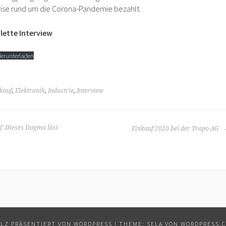
rkrise rund um die Corona-Pandemie bezahlt.
lette Interview
erunterladen
kauf
,
Elektronik
,
Industrie
,
Interview
: Dieses Dogma löst
Einkauf 2020 bei der Trapo AG
LZ PRÄSENTIERT VON WORDPRESS
|
THEME: SELA VON
WORDPRESS.