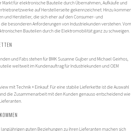
 Markt für elektronische Bauteile durch Übernahmen, Aufkäufe und
ertriebsnetzwerke auf Herstellerseite gekennzeichnet. Hinzu komme
n und Hersteller, die sich eher auf den Consumer- und
 die besonderen Anforderungen von Industriekunden verstehen. Vo
ktronischen Bauteilen durch die Elektromobilität ganz zu schweigen.
KETTEN
nden und Fabs stehen für BMK Susanne Gujber und Michael Geirhos,
auteile weltweit im Kundenauftrag für Industriekunden und OEM
iew mit Technik + Einkauf: Für eine stabile Lieferkette ist die Auswahl
n und die Zusammenarbeit mit den Kunden genauso entscheidend wie
Lieferanten.
E KOMMEN
e langjährigen guten Beziehungen zu ihren Lieferanten machen sich