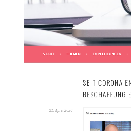
Springe
zum
REDAKTIONSBÜRO M
Inhalt
AUF DEN PUNKT GEBRACHT
START
THEMEN
EMPFEHLUNGEN
SEIT CORONA E
BESCHAFFUNG E
21. April 2020