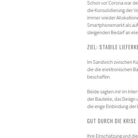
Schon vor Corona war der
die Konsolidierung der V
immer wieder Allokatione
Smartphonemarkt als auf
steigenden Bedarf an ele
ZIEL: STABILE LIEFER
Im Sandwich zwischen Ku
die die elektronischen B
beschaffen.
Beide sagten mir im Interv
der Bauteile, das Desig
die enge Einbindung der 
GUT DURCH DIE KRIS
Ihre Einschätzung und di