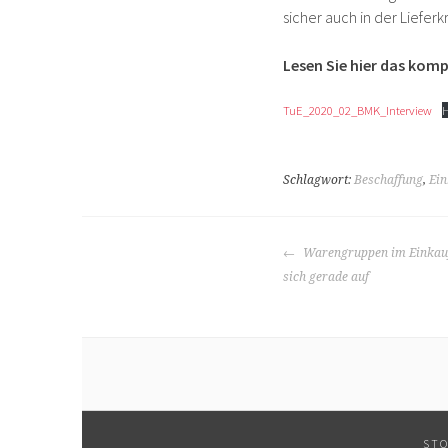
sicher auch in der Liefe
Lesen Sie hier das komp
TuE_2020_02_BMK_Interview
H
Schlagwort:
Beschaffung
,
Ein
BEITRAGS-
Warengruppen im Einkauf
NAVIGATION
sich gerade auf
STO