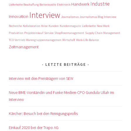
Industrie
Handwerk
Lieferkette Beschaffung Batteriezelle
Elektronik
Interview
Innovation
Journalismus
Journalismus Blog Interview
Recherche
Kollaboration
Krise
Kunden
Kundenmagazin
Lieferkette
New Work
Produktion
Projekteinkauf
Service
Shopfloormanagement
Supply Chain Management
TCO
Vertrieb
Warengruppenmanagemen
Wirtschaft
Work-Life-Balance
Zeitmanagement
LETZTE BEITRÄGE
Interview mit den Preisträgern von SEW
Neue BME-Vorständin und Funke Medien-CPO Gundula Ullah im
Interview
Kärcher: Besuch bei den Reinigungsprofis
Einkauf 2020 bei der Trapo AG