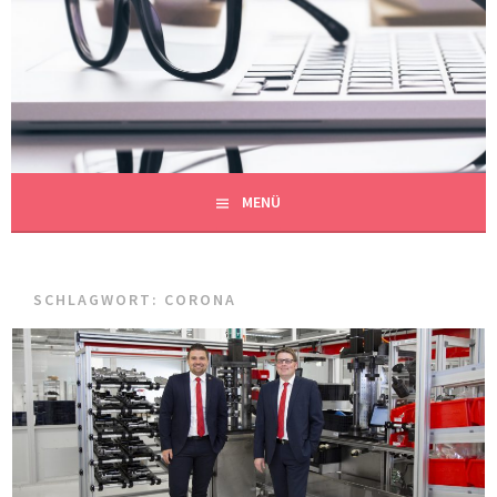
Springe
zum
REDAKTIONSBÜRO
Inhalt
AUF DEN PUNKT GEBRACHT
MÜHLBERGER
MENÜ
SCHLAGWORT:
CORONA