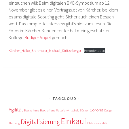
eintauchen will: Beim digitalen BME-Symposium ab 12.
November gibt es einen Vortragsslot von Kärcher, bei dem
es ums digitale Scouting geht. Sicher auch einen Besuch
wert. Das komplette Interview gibt’s hier zum Lesen. Die
Fotos im Kärcher-Kundencenter hat mein geschätzter
Kollege
Rüdiger Vogel
gemacht.
Kärcher_Heiko_Braitmaier_Michael_Stritzelberger
Herunterladen
TAGCLOUD
Agilität
Corona
Beschaffung
Beschaffung Materialwirtschaft
Bücher
Design
Einkauf
Digitalisierung
Thinking
Elektromobilität