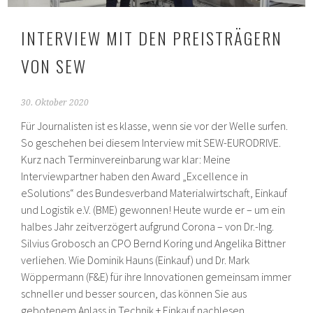
INTERVIEW MIT DEN PREISTRÄGERN
VON SEW
30. Oktober 2020
Für Journalisten ist es klasse, wenn sie vor der Welle surfen.
So geschehen bei diesem Interview mit SEW-EURODRIVE.
Kurz nach Terminvereinbarung war klar: Meine
Interviewpartner haben den Award „Excellence in
eSolutions“ des Bundesverband Materialwirtschaft, Einkauf
und Logistik e.V. (BME) gewonnen! Heute wurde er – um ein
halbes Jahr zeitverzögert aufgrund Corona – von Dr.-Ing.
Silvius Grobosch an CPO Bernd Koring und Angelika Bittner
verliehen. Wie Dominik Hauns (Einkauf) und Dr. Mark
Wöppermann (F&E) für ihre Innovationen gemeinsam immer
schneller und besser sourcen, das können Sie aus
gebotenem Anlass in Technik + Einkauf nachlesen.