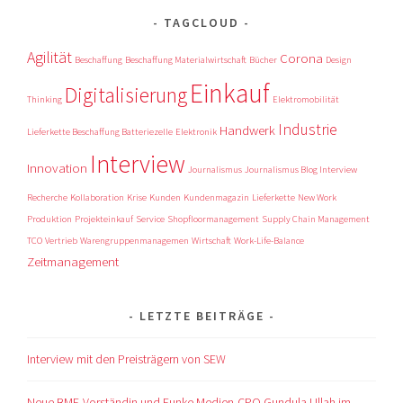
TAGCLOUD
Agilität
Corona
Beschaffung
Beschaffung Materialwirtschaft
Bücher
Design
Einkauf
Digitalisierung
Thinking
Elektromobilität
Industrie
Handwerk
Lieferkette Beschaffung Batteriezelle
Elektronik
Interview
Innovation
Journalismus
Journalismus Blog Interview
Recherche
Kollaboration
Krise
Kunden
Kundenmagazin
Lieferkette
New Work
Produktion
Projekteinkauf
Service
Shopfloormanagement
Supply Chain Management
TCO
Vertrieb
Warengruppenmanagemen
Wirtschaft
Work-Life-Balance
Zeitmanagement
LETZTE BEITRÄGE
Interview mit den Preisträgern von SEW
Neue BME-Vorständin und Funke Medien-CPO Gundula Ullah im