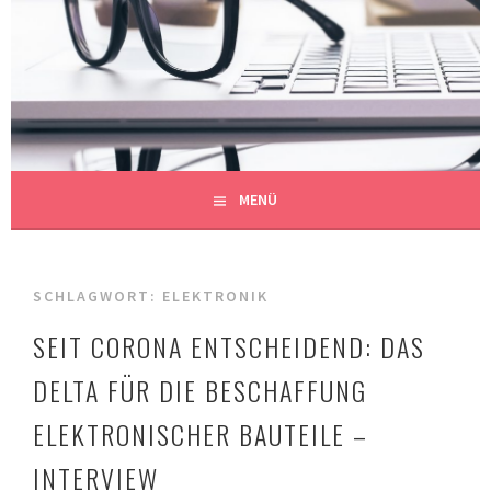
Springe
zum
REDAKTIONSBÜRO
Inhalt
AUF DEN PUNKT GEBRACHT
MÜHLBERGER
MENÜ
SCHLAGWORT:
ELEKTRONIK
SEIT CORONA ENTSCHEIDEND: DAS
DELTA FÜR DIE BESCHAFFUNG
ELEKTRONISCHER BAUTEILE –
INTERVIEW