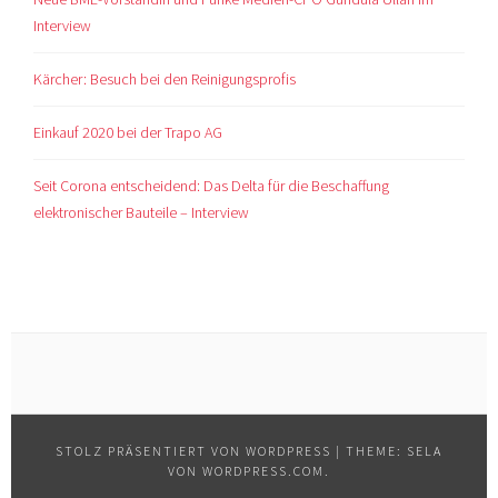
Interview
Kärcher: Besuch bei den Reinigungsprofis
Einkauf 2020 bei der Trapo AG
Seit Corona entscheidend: Das Delta für die Beschaffung
elektronischer Bauteile – Interview
STOLZ PRÄSENTIERT VON WORDPRESS
|
THEME: SELA
VON
WORDPRESS.COM
.