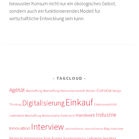
bewusster Konsum nicht nur ein ökologisches Gebot,
sondern auch ein funktionierendes Modell für
wirtschaftliche Entwicklung sein kann.
TAGCLOUD
Agilität
Corona
Beschaffung
Beschaffung Materialwirtschaft
Bücher
Design
Einkauf
Digitalisierung
Thinking
Elektromobilität
Industrie
Handwerk
Lieferkette Beschaffung Batteriezelle
Elektronik
Interview
Innovation
Journalismus
Journalismus Blog Interview
Recherche
Kollaboration
Krise
Kunden
Kundenmagazin
Lieferkette
New Work