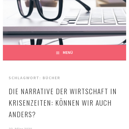
Springe
zum
REDAKTIONSBÜRO
Inhalt
AUF DEN PUNKT GEBRACHT
MÜHLBERGER
MENÜ
SCHLAGWORT:
BÜCHER
DIE NARRATIVE DER WIRTSCHAFT IN
KRISENZEITEN: KÖNNEN WIR AUCH
ANDERS?