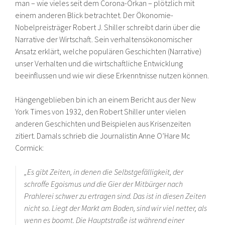
man – wie vieles seit dem Corona-Orkan – plötzlich mit
einem anderen Blick betrachtet. Der Ökonomie-
Nobelpreisträger Robert J. Shiller schreibt darin über die
Narrative der Wirtschaft. Sein verhaltensökonomischer
Ansatz erklärt, welche populären Geschichten (Narrative)
unser Verhalten und die wirtschaftliche Entwicklung
beeinflussen und wie wir diese Erkenntnisse nutzen können.
Hängengeblieben bin ich an einem Bericht aus der New
York Times von 1932, den Robert Shiller unter vielen
anderen Geschichten und Beispielen aus Krisenzeiten
zitiert. Damals schrieb die Journalistin Anne O’Hare Mc
Cormick:
„Es gibt Zeiten, in denen die Selbstgefälligkeit, der
schroffe Egoismus und die Gier der Mitbürger nach
Prahlerei schwer zu ertragen sind. Das ist in diesen Zeiten
nicht so. Liegt der Markt am Boden, sind wir viel netter, als
wenn es boomt. Die Hauptstraße ist während einer