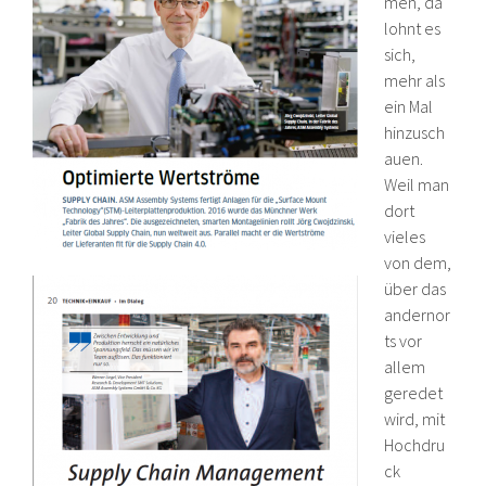
men, da
lohnt es
sich,
mehr als
ein Mal
hinzusch
auen.
Weil man
dort
vieles
von dem,
über das
andernor
ts vor
allem
geredet
wird, mit
Hochdru
ck