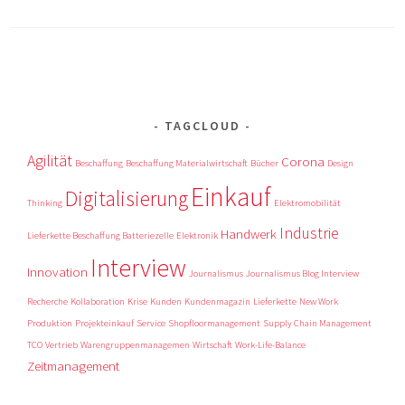
TAGCLOUD
Agilität
Corona
Beschaffung
Beschaffung Materialwirtschaft
Bücher
Design
Einkauf
Digitalisierung
Thinking
Elektromobilität
Industrie
Handwerk
Lieferkette Beschaffung Batteriezelle
Elektronik
Interview
Innovation
Journalismus
Journalismus Blog Interview
Recherche
Kollaboration
Krise
Kunden
Kundenmagazin
Lieferkette
New Work
Produktion
Projekteinkauf
Service
Shopfloormanagement
Supply Chain Management
TCO
Vertrieb
Warengruppenmanagemen
Wirtschaft
Work-Life-Balance
Zeitmanagement