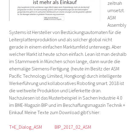
zeitnah
umsetzt.
ASM
Assembly
Systems ist Hersteller von Bestückungsautomaten für die
Leiterplattenproduktion und als solcher global nicht
gerade in einem einfachen Marktumfeld unterwegs. Aber
welcher Markt ist heute schon einfach. Lean ist man deshalb
im Stammwerk in München schon lange, dann wurde die
ehemalige Siemens-Fertigung (heute im Besitz der ASM
Pacific Technology Limited, Hongkong) durch intelligente
Werkerführung und kollaboratives Roboting smart. 2018 ist
die weltweite Produktion und Lieferkette dran.
Nachzulesen ist das Musterbeispiel in Sachen Industrie 4.0
im BME-Magazin BIP und im Beschaffungsmagazin Technik +
Einkauf. Meine Texte zum Download gibt’s hier:
T+E_Dialog_ASM
BIP_2017_02_ASM