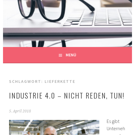
Springe
zum
REDAKTIONSBÜRO
Inhalt
AUF DEN PUNKT GEBRACHT
MÜHLBERGER
MENÜ
SCHLAGWORT:
LIEFERKETTE
INDUSTRIE 4.0 – NICHT REDEN, TUN!
5. April 2018
Es gibt
Unterneh