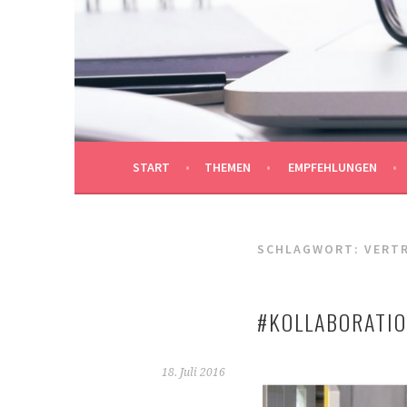
Springe
zum
REDAKTIONSBÜRO M
Inhalt
AUF DEN PUNKT GEBRACHT
START
THEMEN
EMPFEHLUNGEN
SCHLAGWORT:
VERTR
#KOLLABORATIO
18. Juli 2016