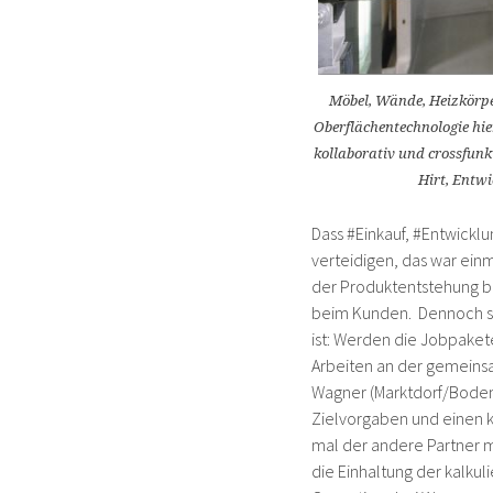
Möbel, Wände, Heizkörper
Oberflächentechnologie hie
kollaborativ und crossfunk
Hirt, Entw
Dass #Einkauf, #Entwicklu
verteidigen, das war einm
der Produktentstehung b
beim Kunden. Dennoch sin
ist: Werden die Jobpaket
Arbeiten an der gemeins
Wagner (Marktdorf/Bode
Zielvorgaben und einen kl
mal der andere Partner m
die Einhaltung der kalku