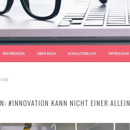
ÜHLBERGER
REFERENZEN
ÜBER MICH
SCHULTERBLICK
IMPRESSUM
IEB
N: #INNOVATION KANN NICHT EINER ALLEI