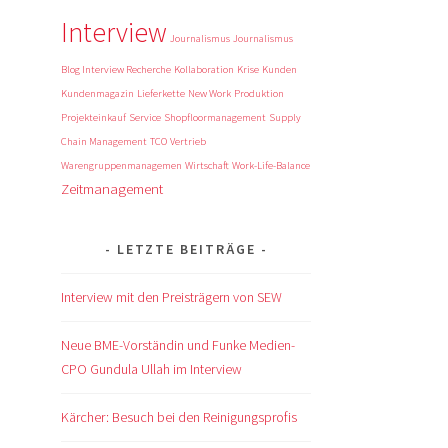
Interview
Journalismus
Journalismus
Blog Interview Recherche
Kollaboration
Krise
Kunden
Kundenmagazin
Lieferkette
New Work
Produktion
Projekteinkauf
Service
Shopfloormanagement
Supply
Chain Management
TCO
Vertrieb
Warengruppenmanagemen
Wirtschaft
Work-Life-Balance
Zeitmanagement
LETZTE BEITRÄGE
Interview mit den Preisträgern von SEW
Neue BME-Vorständin und Funke Medien-
CPO Gundula Ullah im Interview
Kärcher: Besuch bei den Reinigungsprofis