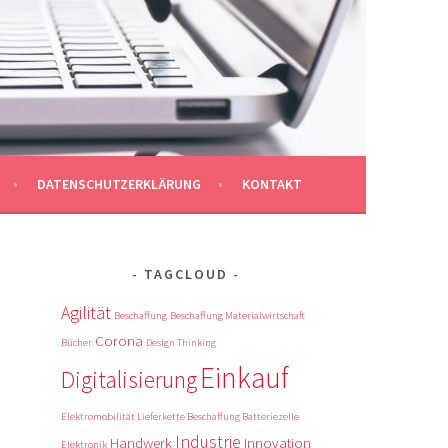
DATENSCHUTZERKLÄRUNG
KONTAKT
TAGCLOUD
Agilität
Beschaffung
Beschaffung Materialwirtschaft
Corona
Bücher
Design Thinking
N
Einkauf
Digitalisierung
Elektromobilität Lieferkette Beschaffung Batteriezelle
Industrie
Handwerk
Innovation
Elektronik