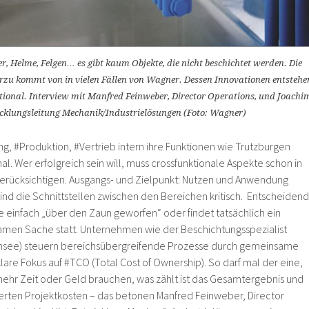
, Helme, Felgen… es gibt kaum Objekte, die nicht beschichtet werden. Die
rzu kommt von in vielen Fällen von Wagner. Dessen Innovationen entstehe
tional. Interview mit Manfred Feinweber, Director Operations, und Joachi
icklungsleitung Mechanik/Industrielösungen (Foto: Wagner)
ng, #Produktion, #Vertrieb intern ihre Funktionen wie Trutzburgen
al. Wer erfolgreich sein will, muss crossfunktionale Aspekte schon in
erücksichtigen. Ausgangs- und Zielpunkt: Nutzen und Anwendung
d die Schnittstellen zwischen den Bereichen kritisch. Entscheidend
e einfach „über den Zaun geworfen“ oder findet tatsächlich ein
amen Sache statt. Unternehmen wie der Beschichtungsspezialist
nsee) steuern bereichsübergreifende Prozesse durch gemeinsame
are Fokus auf #TCO (Total Cost of Ownership). So darf mal der eine,
ehr Zeit oder Geld brauchen, was zählt ist das Gesamtergebnis und
lierten Projektkosten – das betonen Manfred Feinweber, Director